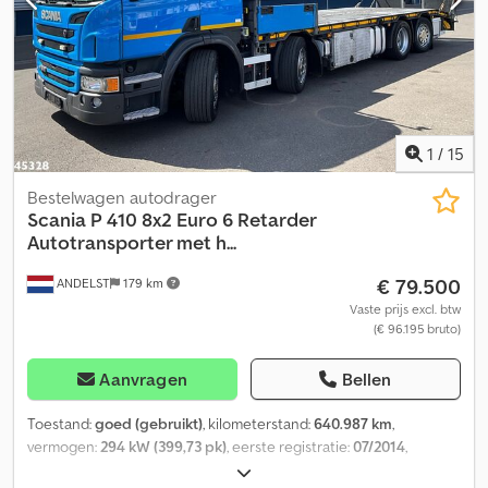
Laadvermogen: 9.950 kg Maximaal toegestaan totaalgewicht
(MTT): 19.000 kg Staat Technische staat: goed Optische staat:
goed Productveiligheid Fabrikant: Clean Mat Trucks B.V.
Wageningsestraat 17 6673DB ANDELST, NL
1
/
15
Bestelwagen autodrager
Scania
P 410 8x2 Euro 6 Retarder
Autotransporter met h...
€ 79.500
ANDELST
179 km
Vaste prijs excl. btw
(€ 96.195 bruto)
Aanvragen
Bellen
Toestand:
goed (gebruikt)
, kilometerstand:
640.987 km
,
vermogen:
294 kW (399,73 pk)
, eerste registratie:
07/2014
,
brandstoftype:
diesel
, bandenmaten:
375/50 22.5
, asconfiguratie: