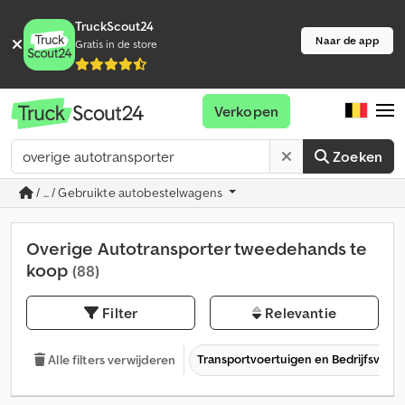
TruckScout24
Naar de app
Gratis in de store
Verkopen
Zoeken
/ ... / Gebruikte autobestelwagens
Overige Autotransporter tweedehands te
koop
(88)
Filter
Relevantie
Transportvoertuigen en Bedrijfsvoer
Alle filters verwijderen