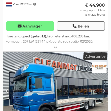
€ 44.900
Vuren
152 km
Bedrijfsinformatie = Bank data: Rabobank Account: 39.33.10.655
IBAN: NL73RABO0393310655 Swift code: RABONL2U - Controleer
vraagprijs excl. btw
(€ 54.329 bruto)
altijd onze bankgegevens voor transactie! - Reserveren van
voertuigen is zonder aanbetaling niet mogelijk. - Bij alle
aangeboden voertuigen zijn schrijf- en tekstfouten
Aanvragen
Bellen
voorbehouden.
Toestand:
goed (gebruikt)
, kilometerstand:
406.235 km
,
vermogen:
207 kW (281,44 pk)
, eerste registratie:
02/2020
,
brandstoftype:
diesel
, bandenmaten:
245/70R19,5
, asconfiguratie:
4x2
, wielbasis:
5.180 mm
, brandstof:
diesel
, kleur:
geel
,
Advertentie
bestuurderscabine:
dagcabine
, soort overbrenging:
automatisch
, aantal versnellingen:
12
, emissieklasse:
Euro 6
,
ophanging:
staal-lucht
, aantal zitplaatsen:
2
, totale lengte:
9.550
mm
, totale breedte:
2.550 mm
, totale hoogte:
3.310 mm
,
Bouwjaar:
2020
, Uitrusting:
ABS, aanhangwagenkoppeling,
airconditioning, cruise control, elektrisch verstelbare spiegel,
elektrische raamverstelling, tractieregeling
, = Aanvullende
opties en accessoires = - Achteruitrij camera - Digitale
tachograaf - Halogeen - Handmatig - Hydraulische installatie -
Korte cabine - Laneassist - Lier - Pomp - PTO - Radio/cassette -
stof - Tachograaf - Verwarmde spiegels = Bijzonderheden =