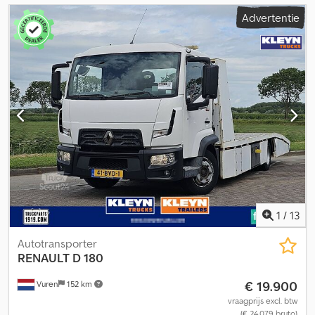
Advertentie
1
/
13
Autotransporter
RENAULT
D 180
€ 19.900
Vuren
152 km
vraagprijs excl. btw
(€ 24.079 bruto)