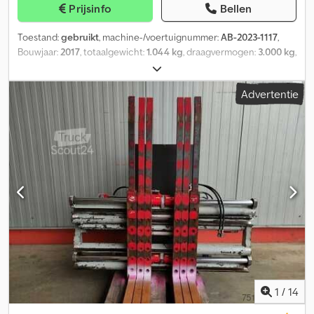
Prijsinfo
Bellen
Toestand:
gebruikt
, machine-/voertuignummer:
AB-2023-1117
,
Bouwjaar:
2017
, totaalgewicht:
1.044 kg
, draagvermogen:
3.000 kg
,
vorkbreedte:
60 mm
, dikte van de vork:
60 mm
,
ladingzwaartepunt:
600 mm
, productbreedte (max.):
1.630 mm
,
Advertentie
Tussentijdse verkoop en wijzigingen voorbehouden! Csdpfx Aijw
Atapjijha
1
/
14