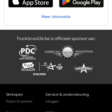
Verhoogde Bestelwagen
Meer informatie
Wisselbare Laadbak
Wisselbare Laadbak Dekzeil
TruckScout24.be is officieel sponsor van:
Wisselbare Open Laadbak
Zwaar Transport
Verkopen
Service & ondersteuning
Prijzen & tarieven
Inloggen