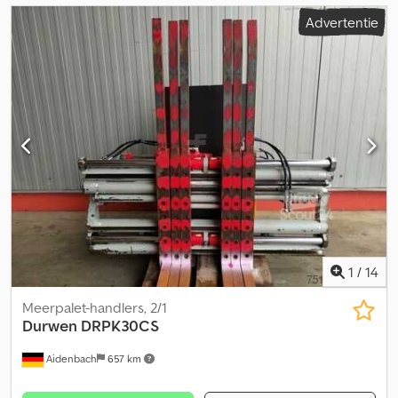
Advertentie
1
/
14
Meerpalet-handlers, 2/1
Durwen
DRPK30CS
Aidenbach
657 km