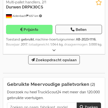
Multi-pallet handlers, 2/1
Durwen
DRPK30CS
Aidenbach
657 km
Prijsinfo
Bellen
Toestand:
gebruikt
, machine-/voertuignummer:
AB-2023-1116
,
Bouwjaar:
2017
, totaalgewicht:
1.044 kg
, draagvermogen:
3.000 kg
,
vorkbreedte:
60 mm
, dikte van de vork:
60 mm
,
ladingzwaartepunt:
600 mm
, productbreedte (max.):
1.630 mm
,
Tussentijdse verkoop en wijzigingen voorbehouden! Cjdsw
Zoekopdracht opslaan
Ataiepfx Aiisha
Gebruikte Meervoudige palletvorken
(2)
Doorzoek nu heel TruckScout24 met meer dan 120.000
gebruikte voertuigen.
Zoeken