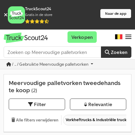
TruckScout24
Naar de app
Gratis in de store
Verkopen
Zoeken
/ ... / Gebruikte Meervoudige palletvorken
Meervoudige palletvorken tweedehands
te koop
(2)
Filter
Relevantie
Vorkheftrucks & Industriële trucks
Alle filters verwijderen