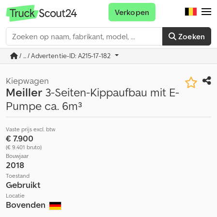
Verkopen
Zoeken
/ ... / Advertentie-ID: A215-17-182
Kiepwagen
Meiller
3-Seiten-Kippaufbau mit E-
Pumpe ca. 6m³
Vaste prijs excl. btw
€ 7.900
(€ 9.401 bruto)
Bouwjaar
2018
Toestand
Gebruikt
Locatie
Bovenden