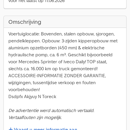
voor het laatst op 11.06.2026
Omschrijving
Voertuiglocatie: Bovenden, stalen opbouw, sjorogen,
pendelkleppen. Opbouw: 3-zijden kipperopbouw met
aluminium opzetborden (450 mm) & elektrische
hydraulische pomp, ca. 6 m³. Geschikt bijvoorbeeld
voor Mercedes Sprinter of Iveco Daily! TOP staat,
slechts ca. 16.000 km op truck gemonteerd!
ACCESSOIRE-INFORMATIE ZONDER GARANTIE,
wijzigingen, tussentijdse verkoop en fouten
voorbehouden!
Dsdpfx Akjyuy N Toreck
De advertentie werd automatisch vertaald.
Vertaalfouten zijn mogelijk.
Vraagt u meer informatie aan