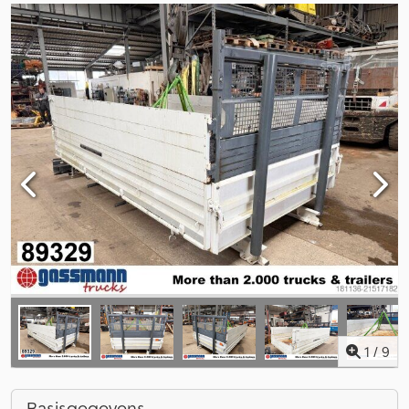
1
/
9
Basisgegevens