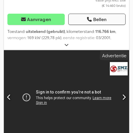
Vaste prijs excl. btw
(€ 14.460 bruto)
Aanvragen
Bellen
Toestand:
uitstekend (gebruikt)
, kilometerstand:
116.766 km
,
vermogen:
169 kW (229,78 pk)
, eerste registratie:
03/2001
,
brandstoftype:
diesel
, asconfiguratie:
4x2
, wielbasis:
3.600 mm
,
brandstof:
diesel
, kleur:
rood
, soort overbrenging:
automatisch
,
Advertentie
emissieklasse:
euro2
, aantal zitplaatsen:
8
, totale lengte:
6.850
mm
, totale breedte:
2.400 mm
, Bouwjaar:
2001
, Uitrusting:
aanhangwagenkoppeling
, = Aanvullende opties en accessoires
= - PTO - Verstralers - Zijdeur - Zwaailamp(en) = Meer informatie =
Algemene informatie Dkjdpfx Aijztkp Tspor Aantal deuren: 4
Cabine: dubbel Kenteken: BJ-ZX-36 Technische informatie Aantal
cilinders: 6 Vooras: Meesturend Achteras: Dubbellucht
Gewichten Ledig gewicht: 9.200 kg Laadvermogen: 5.900 kg
GVW: 15.000 kg Max. trekgewicht: 28.000 kg Staat Technische
staat: zeer goed Optische staat: zeer goed = Bedrijfsinformatie =
Heeft u vragen of suggesties? Neem dan gerust contact met ons
op. Wij garanderen een antwoord binnen 8 uur. Prijzen zijn
exclusief btw. Aan de verstrekte informatie kunnen geen rechten