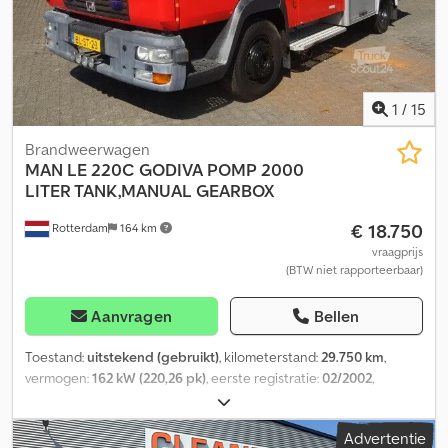
1
/
15
Brandweerwagen
MAN
LE 220C GODIVA POMP 2000
LITER TANK,MANUAL GEARBOX
€ 18.750
Rotterdam
164 km
vraagprijs
(BTW niet rapporteerbaar)
Aanvragen
Bellen
Toestand:
uitstekend (gebruikt)
, kilometerstand:
29.750 km
,
vermogen:
162 kW (220,26 pk)
, eerste registratie:
02/2002
,
brandstoftype:
diesel
, asconfiguratie:
4x2
, wielbasis:
3.680 mm
,
brandstof:
diesel
, kleur:
rood
, soort overbrenging:
mechanisch
,
Advertentie
emissieklasse:
Euro 3
, ophanging:
staal
, totale lengte:
6.930 mm
,