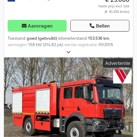
500 Onderhoud, geschiedenis en staat Aantal eigenaren: 1
Vaste prijs excl. btw
(€ 30.250 bruto)
Technische staat: goed Optische staat: goed Productveiligheid
Fabrikant: Clean Mat Trucks B.V. Wageningsestraat 17 6673DB
ANDELST, NL
Aanvragen
Bellen
Toestand:
goed (gebruikt)
, kilometerstand:
153.536 km
,
vermogen:
158 kW (214,82 pk)
, eerste registratie:
01/2019
,
brandstoftype:
diesel
, bandenmaten:
245/70 17.5
, asconfiguratie:
4x2
, wielbasis:
4.100 mm
, brandstof:
diesel
, bestuurderscabine:
Advertentie
dagcabine
, soort overbrenging:
automatisch
, emissieklasse:
Euro
6
, ophanging:
staal-lucht
, aantal zitplaatsen:
2
, totale lengte:
7.800
mm
, totale breedte:
2.400 mm
, totale hoogte:
3.000 mm
,
toegestane aslast (as 1):
4.480 kg
, toegestane aslast (as 2):
8.480
kg
, Bouwjaar:
2019
, Uitrusting:
ABS, airconditioning, cruise
control, differentieelslot, elektrische raamverstelling, kraan
, =
Verdere opties en accessoires = - Armleuning - Knipperlichten -
Camera met monitor - Dakluik - Euro 6 - Draadloze
afstandsbediening - Luchtvering achter - Radio -
Achteruitrijcamera - Zonneklep - Gereedschapskist - Aftakas =
Opmerkingen = - Fassi 2,3 ton laadkraan (Type: F26A.0.23) - 3x
hydraulisch uitschuifbaar - Draadloze afstandsbediening -