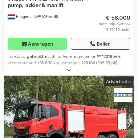
pump, ladder & manlift
€ 58.000
Hoogerheide
106 km
Vaste prijs excl. btw
(€ 70.180 bruto)
Aanvragen
Bellen
Toestand:
gebruikt
, machine-/voertuignummer:
***2018544
,
kilometerstand:
138.600 km
, vermogen:
228 kW (309,99 pk)
,
eerste registratie:
01/2008
, bandenmaten:
315/70 R22.5
, kleur:
overig
, bestuurderscabine:
dagcabine
, soort overbrenging:
Advertentie
automatisch
, emissieklasse:
Euro 3
, ophanging:
staal-lucht
, totale
lengte:
9.800 mm
, totale breedte:
2.500 mm
, totale hoogte:
3.700
mm
, Bouwjaar:
2008
, = Aanvullende opties en accessoires = -
Remvertrager - Sper = Bijzonderheden = Cabine Rechts
gestuurd: ✓ Chassis Chassishoogte: 100 cm Wielbasis: 435 cm (1-2)
140 cm (2-3) Tank Brandstof: ✓ NON DUTY FREE - REQUIRES
CUSTOM CLEARANCE, RIGHT-HAND DRIVE // Vema 282 TF-E 2007
telescopic ladder with manlift bucket, Max working height 12.5
meter, Max. load 280 kg, Water turret mounted on manlift bucket,