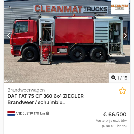
mechanisch
, emissieklasse:
Euro 3
, ophanging:
staal
, totale
lengte:
10.000 mm
, totale breedte:
2.600 mm
, totale hoogte:
3.550 mm
, Bouwjaar:
2024
, Uitrusting:
airconditioning
, = Overige
opties en accessoires = - Vierwielaandrijving - Bladvering -
Zonneklep - Aftakas (PTO) = Aanvullende informatie = Technische
gegevens Aantal cilinders: 6 Motorinhoud: 12.882 cc
Versnellingsbak Versnellingsbak: ZF16S2520TO, handgeschakelde
versnellingsbak Asconfiguratie Bandenmaat: 325/95R24
Dedszrmaxspfx Aipskr Remmen: Trommelremmen Vering:
Bladvering Vooras: Bestuurbaar Gewichten Ledig gewicht: 15.000
kg Laadvermogen: 18.500 kg Maximaal toelaatbaar gewicht (MTG):
33.500 kg
1
/
15
Brandweerwagen
DAF
FAT 75 CF 360 6x4 ZIEGLER
Brandweer / schuimblu...
€ 66.500
ANDELST
179 km
Vaste prijs excl. btw
(€ 80.465 bruto)