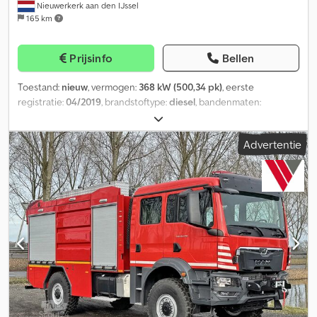
Nieuwerkerk aan den IJssel
165 km
Prijsinfo
Bellen
Toestand:
nieuw
, vermogen:
368 kW (500,34 pk)
, eerste
registratie:
04/2019
, brandstoftype:
diesel
, bandenmaten:
14.00R20
, asconfiguratie:
4x4
, wielbasis:
3.600 mm
, brandstof:
diesel
, brandstoftankcapaciteit:
200 l
, kleur:
rood
,
Advertentie
bestuurderscabine:
dagcabine
, soort overbrenging:
automatisch
, emissieklasse:
Euro 6
, ophanging:
staal
, totale
lengte:
8.000 mm
, totale breedte:
2.500 mm
, totale hoogte:
3.900
mm
, laadruimte inhoud:
5 m³
, Bouwjaar:
2019
, Uitrusting:
AdBlue,
airconditioning
, = Verdere opties en accessoires = -
Vierwielaandrijving - Bladvering - Zonnescherm = Verdere
informatie = Technische informatie Aantal cilinders: 6
Motorinhoud: 12.419 cc Versnellingsbak Versnellingsbak: TipMatic
12.28 OD, automatisch Asconfiguratie Bandenmaat: 14.00R20
Remmen: Trommelremmen Vering: Bladvering Vooras: Bestuurbaar
Gewichten Leeggewicht: 12.000 kg Laadvermogen: 6.000 kg
Maximaal toelaatbaar gewicht: 18.000 kg Financiële informatie