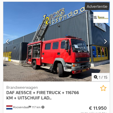
Advertentie
1
/
15
Brandweerwagen
DAF
AE55CE + FIRE TRUCK + 116766
KM + UITSCHUIF LAD...
€ 11.950
Roosendaal
117 km