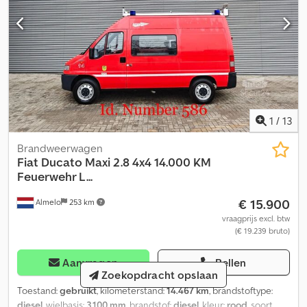
1
/
13
Brandweerwagen
Fiat
Ducato Maxi 2.8 4x4 14.000 KM
Feuerwehr L...
€ 15.900
Almelo
253 km
vraagprijs excl. btw
(€ 19.239 bruto)
Aanvragen
Bellen
Zoekopdracht opslaan
Toestand:
gebruikt
, kilometerstand:
14.467 km
, brandstoftype:
diesel
, wielbasis:
3.100 mm
, brandstof:
diesel
, kleur:
rood
, soort