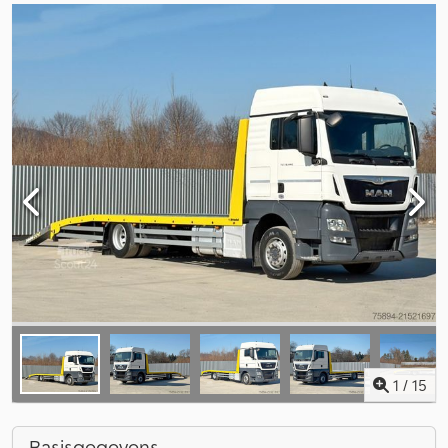
1
/
15
Basisgegevens