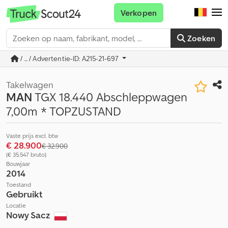
Verkopen
Zoeken
/ ... / Advertentie-ID: A215-21-697
Takelwagen
MAN
TGX 18.440 Abschleppwagen
7,00m * TOPZUSTAND
Vaste prijs excl. btw
€ 28.900
€ 32.900
(€ 35.547 bruto)
Bouwjaar
2014
Toestand
Gebruikt
Locatie
Nowy Sacz