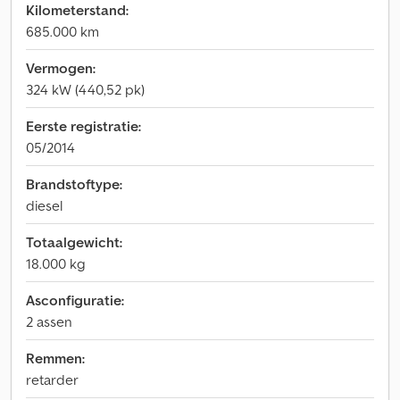
Kilometerstand:
685.000 km
Vermogen:
324 kW (440,52 pk)
Eerste registratie:
05/2014
Brandstoftype:
diesel
Totaalgewicht:
18.000 kg
Asconfiguratie:
2 assen
Remmen:
retarder