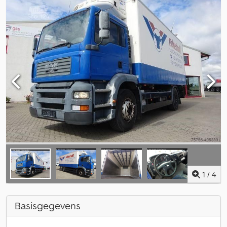
1
/
4
Basisgegevens