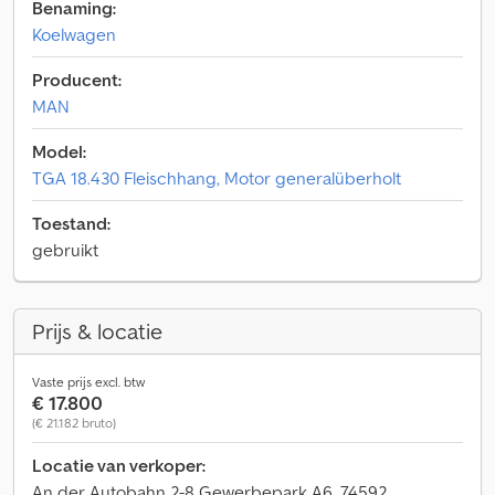
Benaming:
Koelwagen
Producent:
MAN
Model:
TGA 18.430 Fleischhang, Motor generalüberholt
Toestand:
gebruikt
Prijs & locatie
Vaste prijs excl. btw
€ 17.800
(€ 21.182 bruto)
Locatie van verkoper:
An der Autobahn 2-8 Gewerbepark A6, 74592