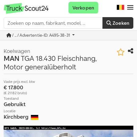
Verkopen
Zoeken
/ ... / Advertentie-ID: A495-38-31
Koelwagen
MAN
TGA 18.430 Fleischhang,
Motor generalüberholt
Vaste prijs excl. btw
€ 17.800
(€ 21.182 bruto)
Toestand
Gebruikt
Locatie
Kirchberg