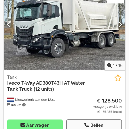
mm
, laadruimte inhoud:
11 m³
, Bouwjaar:
2025
, Uitrusting:
airconditioning
, = Verdere opties en accessoires = - Bladvering
Dedszq D Tyjpfx Ai Nokr - Windscherm - Aftakas (PTO) = Verdere
informatie = Technische gegevens Aantal cilinders: 6
Motorinhoud: 12.882 cm³ Versnellingsbak Versnellingsbak:
ZF16TX2240TO, automatisch Asconfiguratie Bandenmaat:
14.00R20 Remmen: Trommelremmen Vering: Bladvering Vooras:
Bestuurbaar Gewichten Ledig gewicht: 10.400 kg Laadvermogen:
9.600 kg Toelaatbaar totaal gewicht: 20.000 kg Functioneel Merk
van de opbouw: Ravasini Aantal compartimenten: 1 Pomp: Ja
Slangen: Ja
1
/
15
Tank
Iveco
T-Way AD380T43H AT Water
Tank Truck (12 units)
€ 128.500
Nieuwerkerk aan den IJssel
165 km
vraagprijs excl. btw
(€ 155.485 bruto)
Aanvragen
Bellen