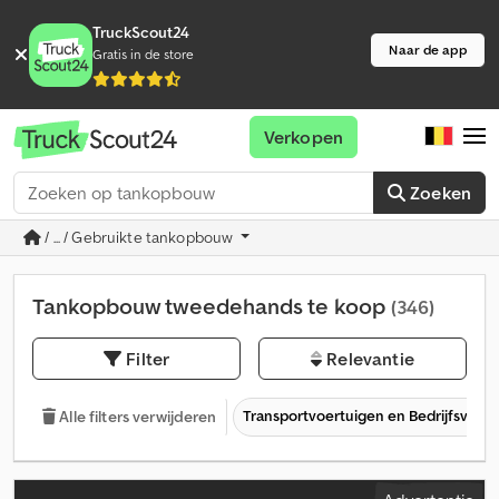
TruckScout24
Naar de app
Gratis in de store
Verkopen
Zoeken
/ ... / Gebruikte tankopbouw
Tankopbouw tweedehands te koop
(346)
Filter
Relevantie
Transportvoertuigen en Bedrijfsvoer
Alle filters verwijderen