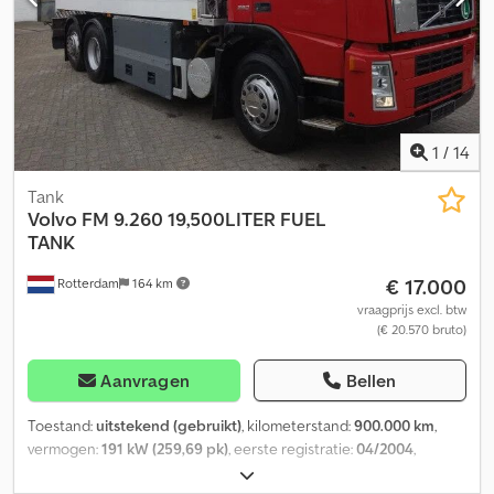
CT Amsterdam IBAN-nummer: NL97INGB0117176699
EORI/BTW/BELASTING: NL810574901B(01) BIC/SWIFT: INGBNL2A
1
/
14
Tank
Volvo
FM 9.260 19,500LITER FUEL
TANK
€ 17.000
Rotterdam
164 km
vraagprijs excl. btw
(€ 20.570 bruto)
Aanvragen
Bellen
Toestand:
uitstekend (gebruikt)
, kilometerstand:
900.000 km
,
vermogen:
191 kW (259,69 pk)
, eerste registratie:
04/2004
,
brandstoftype:
diesel
, asconfiguratie:
6x2
, brandstof:
diesel
, soort