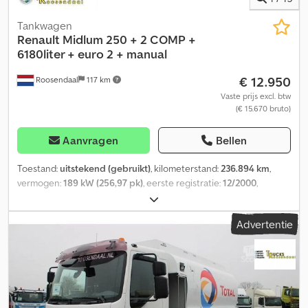
Tankwagen
Renault
Midlum 250 + 2 COMP +
6180liter + euro 2 + manual
€ 12.950
Roosendaal
117 km
Vaste prijs excl. btw
(€ 15.670 bruto)
Aanvragen
Bellen
Toestand:
uitstekend (gebruikt)
, kilometerstand:
236.894 km
,
vermogen:
189 kW (256,97 pk)
, eerste registratie:
12/2000
,
brandstoftype:
diesel
, brandstof:
diesel
, kleur:
wit
,
bestuurderscabine:
dagcabine
, soort overbrenging:
Advertentie
mechanisch
, Bouwjaar:
2000
, Uitrusting:
ABS, airconditioning,
elektrisch verstelbare spiegel, elektrische raamverstelling
, =
Aanvullende opties en accessoires = - Aftakas (PTO) -
Gereedschapskist - PTO - Radio/Cassette speler - Radio/CD
speler - Snelheidsbegrenzer = Bijzonderheden =
VF642ACA00000889 = Meer informatie = Ledig gewicht: 5.280 kg