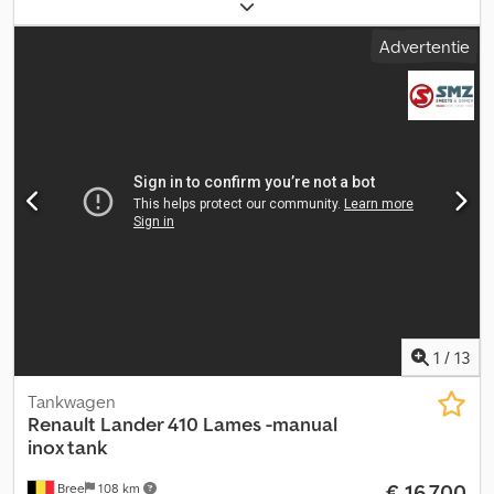
315/80R22.5
, asconfiguratie:
6x4
, wielbasis:
3.800 mm
, brandstof:
diesel
, brandstoftankcapaciteit:
290 l
, kleur:
wit
,
Advertentie
bestuurderscabine:
dagcabine
, soort overbrenging:
automatisch
, emissieklasse:
Euro 3
, ophanging:
staal
, totale
lengte:
9.200 mm
, totale breedte:
2.500 mm
, totale hoogte:
3.900
mm
, laadruimte inhoud:
17 m³
, Bouwjaar:
2025
, Uitrusting:
airconditioning
, = Verdere opties en accessoires = - Bladvering -
Zonwering - Aftakas (PTO) = Verdere informatie = Technische
informatie Aantal cilinders: 6 Motorinhoud: 12.882 cc
Versnellingsbak Versnellingsbak: ZF16TX2240TO, automatisch
Asconfiguratie Bandenmaat: 315/80R22.5 Remmen:
Trommelremmen Vering: Bladvering Dkjdpfx Aezrma Soi Njr
Vooras: Bestuurbaar Gewichten Ledig gewicht: 14.044 kg
Laadvermogen: 19.456 kg Max. toegestaan totaalgewicht: 33.500
kg Functioneel Merk van de opbouw: Ravasini Pomp: Ja Slangen:
Ja
1
/
13
Tankwagen
Renault
Lander 410 Lames -manual
inox tank
€ 16.700
Bree
108 km