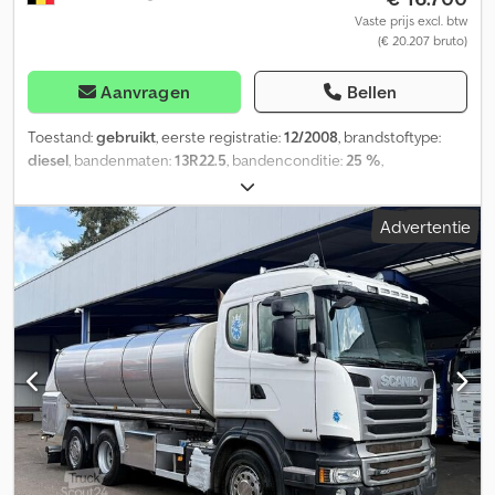
Vaste prijs excl. btw
(€ 20.207 bruto)
Aanvragen
Bellen
Toestand:
gebruikt
, eerste registratie:
12/2008
, brandstoftype:
diesel
, bandenmaten:
13R22.5
, bandenconditie:
25 %
,
asconfiguratie:
4x2
, wielbasis:
3.800 mm
, brandstof:
diesel
,
remmen:
retarder
, soort overbrenging:
mechanisch
, aantal
Advertentie
versnellingen:
16
, emissieklasse:
Euro 4
, ophanging:
staal
, totale
lengte:
7.600 mm
, totale hoogte:
3.200 mm
, laadruimte lengte:
4.400 mm
, laadruimtebreedte:
2.000 mm
, laadruimtehoogte:
1.800 mm
, Bouwjaar:
2008
, Uitrusting:
airconditioning, retarder
, =
Aanvullende opties en accessoires = - Digitale tachograaf - Kleine
cabine - RadioCD - Zonneklep = Meer informatie = Bandenmaat:
13R22.5 Bandenprofiel: 25% Vering: bladvering Vooras:
Meesturend Ledig gewicht: 10.299 kg Dodpfxozq I Dij Ai Nekr
Laadvermogen: 8.701 kg GVW: 19.000 kg Chassis: staal Kipbak: inox
= Bedrijfsinformatie = Gelieve bij aanvragen steeds het
voorraadnummer te vermelden (8 cijfers) Kopen bij Smz-Smeets &
Zonen : - Sinds 1976 actief : betrouwbaar bedrijf/verkoop van 1700