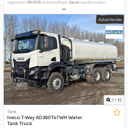
registratie:
09/2025
, brandstoftype:
diesel
, bandenmaten:
315/80R22.5
, asconfiguratie:
6x4
, wielbasis:
38.000 mm
, brandstof:
diesel
, brandstoftankcapaciteit:
290 l
, kleur:
wit
,
Advertentie
bestuurderscabine:
dagcabine
, soort overbrenging:
automatisch
, emissieklasse:
Euro 3
, ophanging:
staal
, totale
lengte:
9.000 mm
, totale breedte:
2.500 mm
, totale hoogte:
3.500
mm
, laadruimte inhoud:
20 m³
, Bouwjaar:
2025
, Uitrusting:
airconditioning
, = Extra opties en accessoires = - Bladvering -
Windscherm Dkedpfxjzq D T Tj Ai Njr - Aftakas (PTO) = Verdere
informatie = Technische gegevens Aantal cilinders: 6
Motorinhoud: 12.882 cm³ Versnellingsbak Versnellingsbak:
ZF16TX2240TO, automatisch Asconfiguratie Bandenmaat:
315/80R22.5 Remmen: Trommelremmen Vering: Bladvering Vooras:
Bestuurbaar Gewichten Ledig gewicht: 12.700 kg Laadvermogen:
20.800 kg Maximaal toegestaan gewicht: 33.500 kg Functioneel
Merk van de opbouw: Ravasini, watertank voor drinkwater Aantal
compartimenten: 1 Pomp: Ja
1
/
15
Tank
Iveco
T-Way AD380T47WH Water
Tank Truck