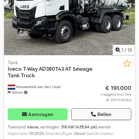
Motorinhoud: 12.800 cc Versnellingsbak Versnellingsbak: G 260-
16/11.7-0.69, handgeschakelde versnellingsbak Asconfiguratie
Bandenmaat: 14.00R20 Remmen: Trommelremmen Vering:
Bladvering Vooras: Stuurbaar Gewichten Leeggewicht: 15.000 kg
Laadvermogen: 27.000 kg Max. toegestaan totaalgewicht: 42.000
kg Functioneel Merk van de opbouw: Lindner & Fischer TA100DS
Aantal kamers: 100 Pomp: Ja Financiële informatie Dkedpezru
Dfjfx Ai Nor Prijs: Op aanvraag
1
/
15
Tank
Iveco
T-Way AD380T43 AT Sewage
Tank Truck
€ 191.000
Nieuwerkerk aan den IJssel
165 km
vraagprijs excl. btw
(€ 231.110 bruto)
Aanvragen
Bellen
Toestand:
nieuw
, vermogen:
316 kW (429,64 pk)
, eerste
registratie:
10/2025
, brandstoftype:
diesel
, bandenmaten: