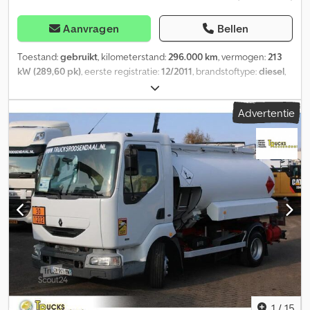
Aanvragen
Bellen
Toestand:
gebruikt
, kilometerstand:
296.000 km
, vermogen:
213
kW (289,60 pk)
, eerste registratie:
12/2011
, brandstoftype:
diesel
,
asconfiguratie:
4x2
, brandstof:
diesel
, kleur:
wit
,
bestuurderscabine:
dagcabine
, soort overbrenging:
Advertentie
automatisch
, emissieklasse:
Euro 5
, ophanging:
staal-lucht
,
laadruimte inhoud:
14 m³
, Bouwjaar:
2011
, = Verdere opties en
accessoires = - 4x2 = Opmerkingen = Tankwagen –
brandstoftankwagen 13.500 l – 3000/4500/2000/4000 l –
aluminiumtank – airconditioning – ADR – totaal gewicht 19.000 kg
– leeggewicht 7155 kg = Verdere informatie = Geschikt materiaal:
brandstof Vooras: stuurbaar; vering: bladvering Achteras: vering:
luchtvering Leeggewicht: 7.155 kg Laadvermogen: 11.845 kg GVW:
19.000 kg Aantal compartimenten: 4 Referentienummer: 79 Neem
contact op met Miguel Cubas voor meer informatie. =
Bedrijfsinformatie = Wij zijn gevestigd tussen Antwerpen en
Brussel, langs de A12 snelweg, in de buurt van de haven van
Antwerpen. Openingstijden: van maandag tot en met vrijdag
doorlopend van 8.30 uur tot 19.00 uur. Dedpfxezgay Is Ai Nokr
1
/
15