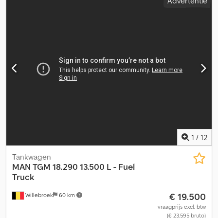
Advertentie
1
/
12
Tankwagen
MAN
TGM 18.290 13.500 L - Fuel
Truck
€ 19.500
Willebroek
60 km
vraagprijs excl. btw
(€ 23.595 bruto)