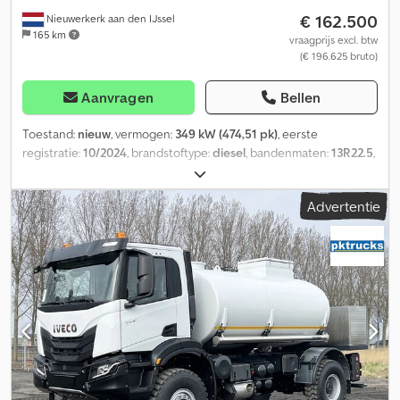
€ 162.500
Nieuwerkerk aan den IJssel
165 km
vraagprijs excl. btw
(€ 196.625 bruto)
Aanvragen
Bellen
Toestand:
nieuw
, vermogen:
349 kW (474,51 pk)
, eerste
registratie:
10/2024
, brandstoftype:
diesel
, bandenmaten:
13R22.5
,
asconfiguratie:
6x6
, wielbasis:
3.800 mm
, brandstof:
diesel
,
brandstoftankcapaciteit:
300 l
, kleur:
wit
, bestuurderscabine:
Advertentie
dagcabine
, soort overbrenging:
mechanisch
, aantal
versnellingen:
16
, emissieklasse:
Euro 3
, ophanging:
staal
, totale
lengte:
9.000 mm
, totale breedte:
2.500 mm
, totale hoogte:
3.500
mm
, laadruimte inhoud:
20 m³
, Bouwjaar:
2024
, Uitrusting:
airconditioning
, = Extra opties en accessoires = - Bladvering -
Windscherm - Aftakas (PTO) = Verdere informatie = Technische
gegevens Aantal cilinders: 6 Motorinhoud: 12.882 cc
Versnellingsbak Versnellingsbak: ZF16S2520TO, 16 versnellingen,
handgeschakelde versnellingsbak Asconfiguratie Bandenmaat:
13R22.5 Remmen: Trommelremmen Vering: Bladvering Vooras:
Stuurbaar Gewichten Ledig gewicht: 12.700 kg Laadvermogen: