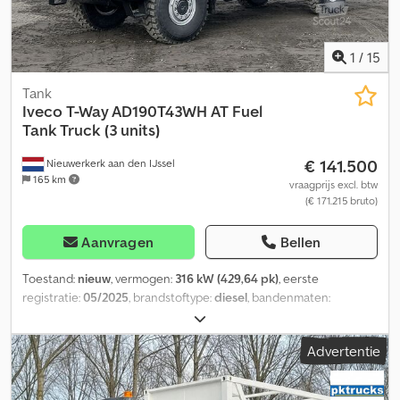
20.800 kg Maximaal toelaatbaar gewicht: 33.500 kg Dsdpozq D T
Hsfx Ai Nskr Functioneel Merk van de opbouw: Ravasini, tank voor
drinkwater Aantal compartimenten: 1 Pomp: Ja
1
/
15
Tank
Iveco
T-Way AD190T43WH AT Fuel
Tank Truck (3 units)
€ 141.500
Nieuwerkerk aan den IJssel
165 km
vraagprijs excl. btw
(€ 171.215 bruto)
Aanvragen
Bellen
Toestand:
nieuw
, vermogen:
316 kW (429,64 pk)
, eerste
registratie:
05/2025
, brandstoftype:
diesel
, bandenmaten:
14.00R20
, asconfiguratie:
4x4
, wielbasis:
45.000 mm
, brandstof:
diesel
, brandstoftankcapaciteit:
390 l
, kleur:
wit
,
Advertentie
bestuurderscabine:
dagcabine
, soort overbrenging:
automatisch
, emissieklasse:
Euro 3
, ophanging:
staal
, totale
lengte:
7.650 mm
, totale breedte:
2.500 mm
, totale hoogte:
3.480