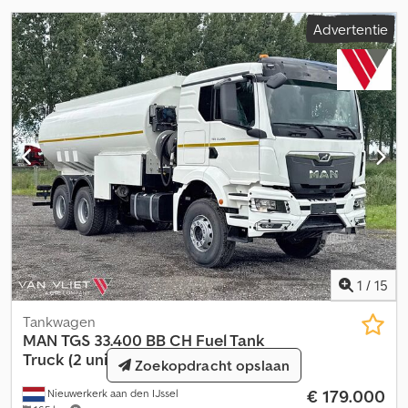
Bladvering Vooras: Stuurbaar Gewichten Ledig gewicht: 14.000 kg
Advertentie
Laadvermogen: 19.500 kg Maximaal toegestaan gewicht: 33.500 kg
Functioneel Aantal compartimenten: 1 Pomp: Ja
1
/
15
Tankwagen
MAN
TGS 33.400 BB CH Fuel Tank
Truck (2 units)
Zoekopdracht opslaan
€ 179.000
Nieuwerkerk aan den IJssel