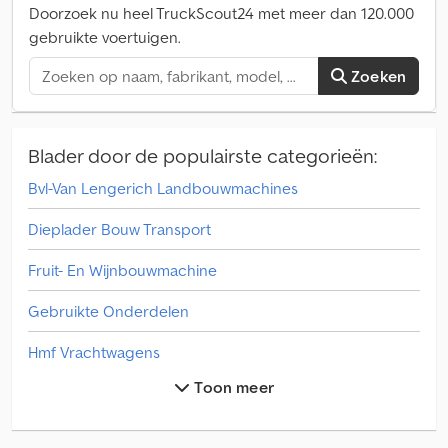
Aanbiedingen zijn vrijblijvend. Alle gegevens zonder garantie.
ATUOBREN Csdpfx Acsyx Ic Dofjrf
Doorzoek nu heel TruckScout24 met meer dan 120.000
gebruikte voertuigen.
Zoeken
Blader door de populairste categorieën:
Bvl-Van Lengerich Landbouwmachines
Dieplader Bouw Transport
Fruit- En Wijnbouwmachine
Gebruikte Onderdelen
Hmf Vrachtwagens
Toon meer
Overige Aanbouw-/Opbouw/Kraan
Overige Afwerkmachine