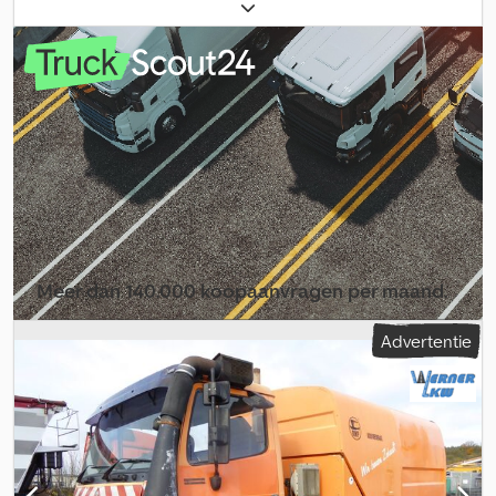
leeggewicht:
18.000 kg
, bandenmaten:
295 / 80 R 22.5 / 8mm
,
asconfiguratie:
4x2
, wielbasis:
4.000 mm
, volgende keuring (TÜV):
03/2024
, bestuurderscabine:
dagcabine
, soort overbrenging:
mechanisch
, emissieklasse:
Euro 5
, ophanging:
staal-lucht
, aantal
zitplaatsen:
2
, totale lengte:
7.000 mm
, totale breedte:
25.500 mm
,
totale hoogte:
29.000 mm
, voorbandmaat:
295 / 80 R 22.5 / 8mm
,
bedrijfsklaar gewicht:
18.000 kg
, Uitrusting:
airconditioning
,
Meer dan 140.000 koopaanvragen per maand.
Selecteer dealerpakket
Advertentie