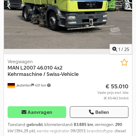
1
/
25
Veegwagen
MAN
L2007 46.010 4x2
Kehrmaschine / Swiss-Vehicle
€ 55.010
Jestetten
437 km
Vaste prijs excl. btw
(€ 65.462 bruto)
Aanvragen
Bellen
Toestand:
gebruikt
, kilometerstand:
83.885 km
, vermogen:
290
kW (394,29 pk)
, eerste registratie:
09/2013
, brandstoftype:
diesel
,