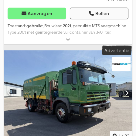
Aanvragen
Bellen
Toestand:
gebruikt
, Bouwjaar:
2021
, gebruikte MTS veegmachine
Type 2001, met geïntegreerde vuilcontainer van 340 liter,
hydraulische aandrijving met pendelend opgehangen veegrol,
vorkopname met klemmen; veegrol 70% poly/70% staalgolfdraad,
Advertentie
met apart inschakelbare zijborstel, hydrauliekaansluitingen met
snelkoppelingen, totale lengte 2200 mm, totale breedte 1600 mm.
Vorkslee geschikt voor vorken van 130x60 mm. Crodpfx Acezp Sg
Sjfef
1
/
33