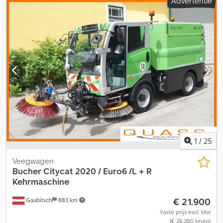
Advertentie
bestuurderbeschermdak, kunstlederen stoel. Crsdpfx
Aoygympocfsf
1
/
25
Veegwagen
Bucher
Citycat 2020 / Euro6 /L + R
Kehrmaschine
€ 21.900
Gaubitsch
883 km
Vaste prijs excl. btw
(€ 26.280 bruto)