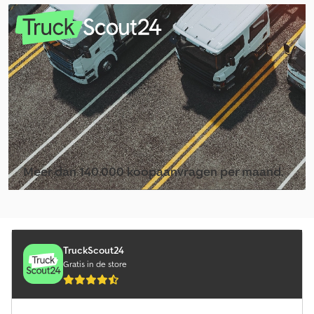
Overige Apparaten
Overige Fruit- En Wijnbouwmachine
Overige Gemeente Voertuigen
Overige Gewasbeschermings- & Bemestingsmachine
Overige Giergereedschappen
Overige Groententeelt
Meer dan 140.000 koopaanvragen per maand.
Overige Hooimachine / Hooikeerder / Weide-Apparatuur
Selecteer dealerpakket
Overige Oogstmachine
Overige Overige Apparaten
TruckScout24
Gratis in de store
Overige Verticuteermachine
Overige Vrachtwagens