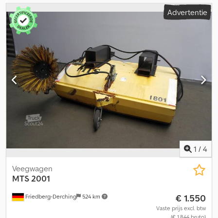
Advertentie
1
/
4
Veegwagen
MTS
2001
€ 1.550
Friedberg-Derching
524 km
Vaste prijs excl. btw
(€ 1.844 bruto)