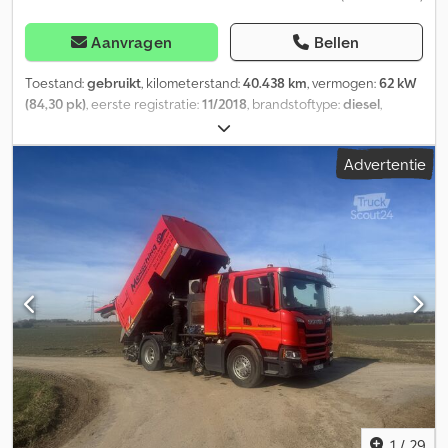
Aanvragen
Bellen
Toestand:
gebruikt
, kilometerstand:
40.438 km
, vermogen:
62 kW
(84,30 pk)
, eerste registratie:
11/2018
, brandstoftype:
diesel
,
asconfiguratie:
2 assen
, brandstof:
diesel
, kleur:
groen
, soort
overbrenging:
hydrostaat
, emissieklasse:
Euro 6
, Bouwjaar:
2018
,
Advertentie
bedrijfsturen:
6.557 h
, Uitrusting:
ABS, airconditioning,
differentieelslot, extra koplampen, hydraulica, roetfilter
,
BUCHER CityCat 2020 - Veegmachine Goedgekeurd als
zelfrijdende werkmachine Motortype: VM R754EU6, 2970 cm³, 62
kW / 84 pk, Euro 6 Maximale snelheid: 50 km/u Totale
kilometerstand: 40.438 km Crodpfxozgxzqo Acfsf Totale draaiuren:
6557 u Veegkilometers: 20.243 km Veeguren: 5469 u Eigen
gewicht: 3.330 kg Toelaatbaar totaalgewicht: 4.500 kg Wielbasis:
1935 mm, spoorbreedte: 1050 mm Banden: 215/70 R 15,
profieldiepte: 8/7/6/9 mm, schijfremmen Lengte/Breedte/Hoogte:
4170-5480/1300-1570/1990-2190 mm Traploze, hydrostatische
aandrijving met 2 snelheidsbereiken: 1. Werkstand, traploos
regelbaar van 0-12 km/u, 2. Wegstand, traploos regelbaar van 0-50
km/u Aangedreven vooras met zelfsluitend differentieel
1
/
29