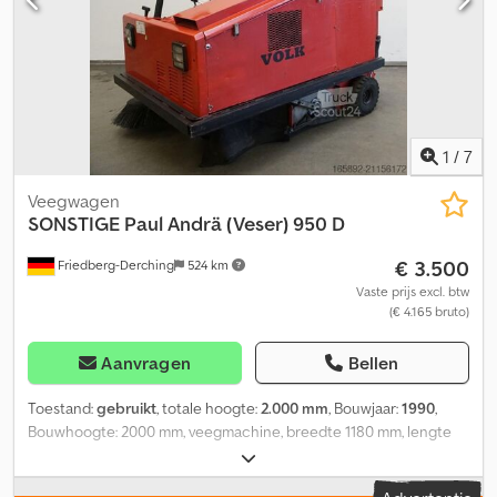
1
/
7
Veegwagen
SONSTIGE
Paul Andrä (Veser) 950 D
€ 3.500
Friedberg-Derching
524 km
Vaste prijs excl. btw
(€ 4.165 bruto)
Aanvragen
Bellen
Toestand:
gebruikt
, totale hoogte:
2.000 mm
, Bouwjaar:
1990
,
Bouwhoogte: 2000 mm, veegmachine, breedte 1180 mm, lengte
1750 mm, SE-banden, veegrol nylon-staal, zijborstel rechts nylon, 2
ASW, voertuigverlichting, hydraulische hoogkip, lengte 1680 mm,