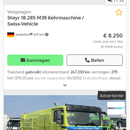
Veegwagen
Steyr
18.285 M39 Kehrmaschine /
Swiss-Vehicle
€ 8.250
Jestetten
437 km
Vaste prijs excl. btw
(€ 9.818 bruto)
Aanvragen
Bellen
Toestand:
gebruikt
, kilometerstand:
247.230 km
, vermogen:
279
kW (379,33 pk)
, eerste registratie:
04/2002
, brandstoftype:
diesel
,
leeggewicht:
18.000 kg
, bandenmaten:
315/80 R 22.5/10mm
,
asconfiguratie:
4x2
, wielbasis:
3.900 mm
, volgende keuring (TÜV):
Advertentie
03/2025
, bestuurderscabine:
dagcabine
, soort overbrenging:
mechanisch
, emissieklasse:
Euro 3
, ophanging:
staal-lucht
, aantal
zitplaatsen:
2
, totale lengte:
7.200 mm
, totale breedte:
25.500 mm
,
totale hoogte:
33.000 mm
, voorbandmaat:
315/80 R 22.5/10mm
,
bedrijfsklaar gewicht:
18.000 kg
,