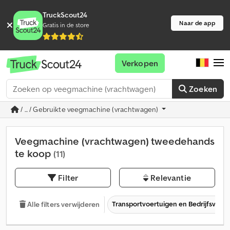
TruckScout24
Naar de app
Gratis in de store
Verkopen
Zoeken
/ ... / Gebruikte veegmachine (vrachtwagen)
Veegmachine (vrachtwagen) tweedehands
te koop
(11)
Filter
Relevantie
Transportvoertuigen en Bedrijfsvoer
Alle filters verwijderen