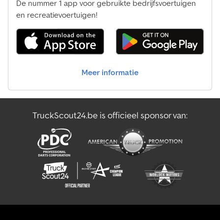
De nummer 1 app voor gebruikte bedrijfsvoertuigen
Overige Wegwerker
en recreatievoertuigen!
Overige Zaaimachine
Overige Zwaar Transport
Meer informatie
Transporttechniek Voor Landbouw
Veetransport
TruckScout24.be is officieel sponsor van:
Verhoogde Bestelwagen
Zwaar Transport