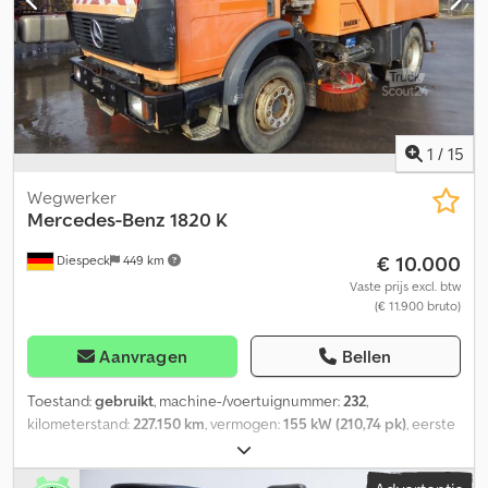
1
/
15
Wegwerker
Mercedes-Benz
1820 K
€ 10.000
Diespeck
449 km
Vaste prijs excl. btw
(€ 11.900 bruto)
Aanvragen
Bellen
Toestand:
gebruikt
, machine-/voertuignummer:
232
,
kilometerstand:
227.150 km
, vermogen:
155 kW (210,74 pk)
, eerste
registratie:
03/1996
, brandstoftype:
diesel
, totaalgewicht:
18.000
kg
, bandenmaten:
295/80 r 22,5
, asconfiguratie:
2 assen
, wielbasis: