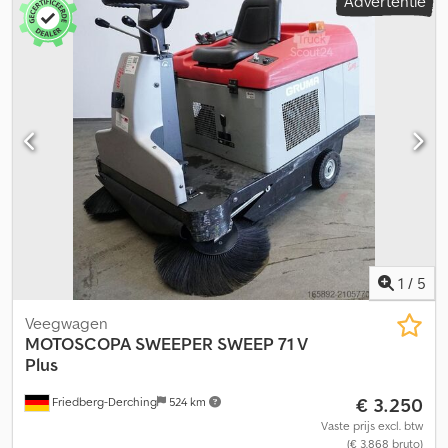
Advertentie
3.600 mm
, remmen:
motorrem
, kleur:
oranje
, bestuurderscabine:
dagcabine
, soort overbrenging:
mechanisch
, emissieklasse:
euro2
, ophanging:
staal
, Uitrusting:
ABS, differentieelslot,
hydraulica
, Haller Zonnescherm Crjdpsi Ubi Defx Acfof Uitlaat
omhoog VIN-nr. 164603 Wijzigingen en fouten voorbehouden
1
/
5
Veegwagen
MOTOSCOPA SWEEPER
SWEEP 71 V
Plus
€ 3.250
Friedberg-Derching
524 km
Vaste prijs excl. btw
(€ 3.868 bruto)